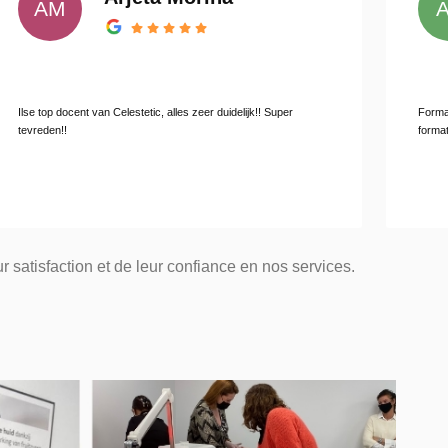
AA
alles zeer duidelijk!! Super
Formation au top complète et interactive
formatrice également au top cours intér
r satisfaction et de leur confiance en nos services.