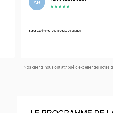
J
Je recommande ces p
rience, des produits de qualités !!
gamme de produits.
Nos clients nous ont attribué d'excellentes notes 
LE PROGRAMME DE L