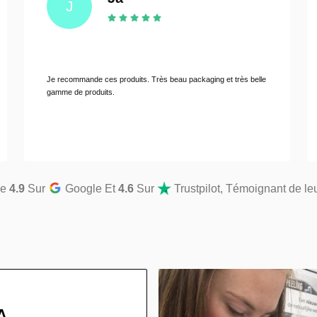
AM
roduits. Très beau packaging et très belle
Ilse top docent van Celestetic, 
tevreden!!
de
4.9
Sur
Google Et
4.6
Sur
Trustpilot, Témoignant de leu
A